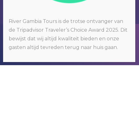
River Gambia Tours is de trotse ontvanger van
de Tripadvisor Traveler’s Choice Award 2025. Dit
Wij gebruiken cookies op onze website. Door op 'oké' te klikken of
bewijst dat wij altijd kwaliteit bieden en onze
door gebruik te blijven maken van deze website, gaat u hiermee
RIVER GAMBIA TOURS
akkoord.
Klik hier voor meer informatie
.
gasten altijd tevreden terug naar huis gaan.
OKÉ
Wij organiseren tours om het bekende
maar vooral ook het nog onbekende
Gambia te ontdekken.
NEEM CONTACT MET
ONS OP