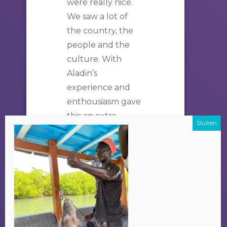
were really nice.
We saw a lot of
the country, the
people and the
culture. With
Aladin’s
experience and
enthousiasm gave
this an extra
dementia. Thank
you very much for
the good
experience!