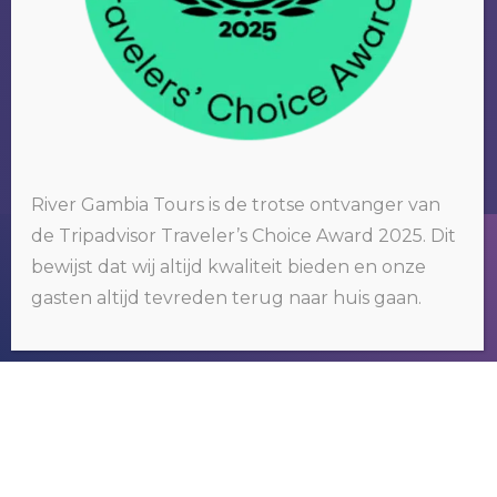
RIVER GAMBIA TOURS
River Gambia Tours is de trotse ontvanger van
Wij organiseren tours om het bekende
de Tripadvisor Traveler’s Choice Award 2025. Dit
Wij gebruiken cookies op onze website. Door op 'oké' te klikken of
maar vooral ook het nog onbekende
bewijst dat wij altijd kwaliteit bieden en onze
door gebruik te blijven maken van deze website, gaat u hiermee
akkoord.
Klik hier voor meer informatie
.
Gambia te ontdekken.
gasten altijd tevreden terug naar huis gaan.
OKÉ
NEEM CONTACT MET
ONS OP