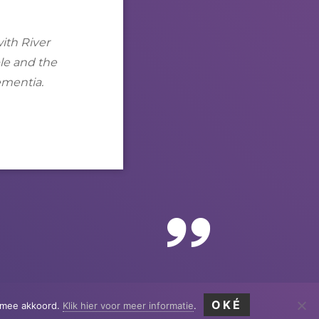
ith
River
ple and the
ementia.
OKÉ
ermee akkoord.
Klik hier voor meer informatie
.