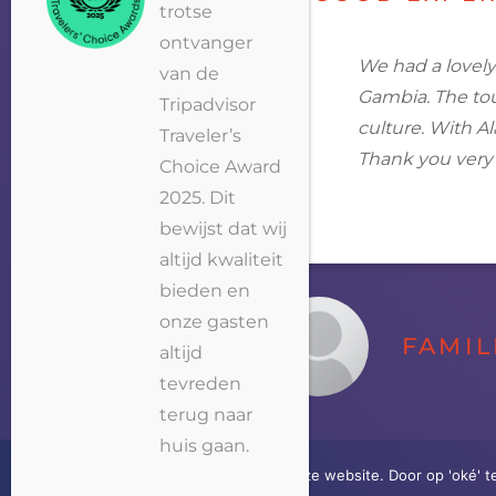
trotse
ontvanger
We had a lovely
van de
Gambia
. The
to
Tripadvisor
culture. With A
Traveler’s
Thank you very
Choice Award
2025. Dit
bewijst dat wij
altijd kwaliteit
bieden en
onze gasten
FAMIL
altijd
tevreden
terug naar
huis gaan.
Wij gebruiken cookies op onze website. Door op 'oké' t