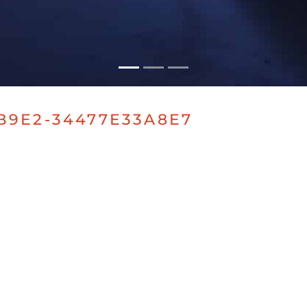
B9E2-34477E33A8E7