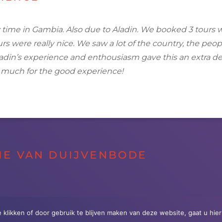
 time in
Gambia
. Also due to Aladin. We booked 3
tours
w
urs
were really nice. We saw a lot of the country, the peo
ladin’s experience and enthousiasm gave this an extra d
 much for the good experience!
IE VAN DUIJVENBODE
e klikken of door gebruik te blijven maken van deze website, gaat u hi