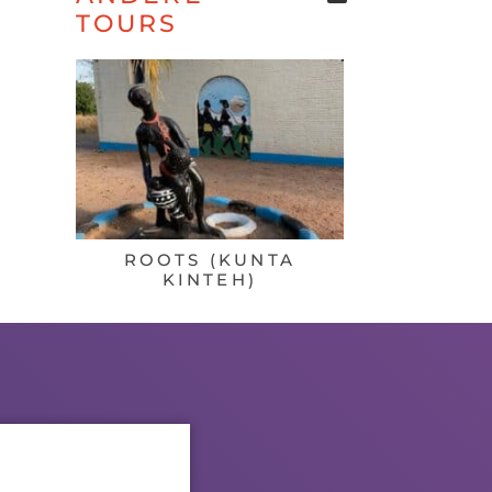
TOURS
ROOTS (KUNTA
ZUID GAM
KINTEH)