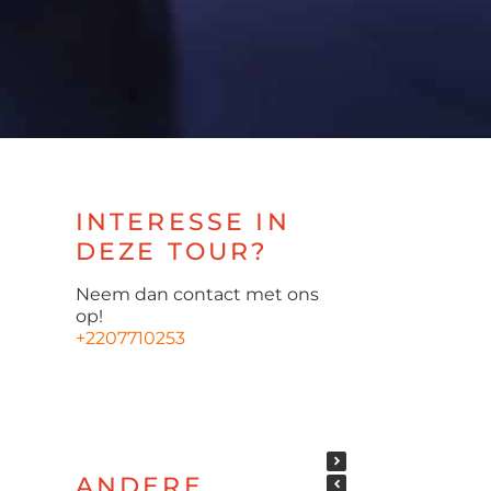
INTERESSE IN
DEZE TOUR?
Neem dan contact met ons
op!
+2207710253
ANDERE