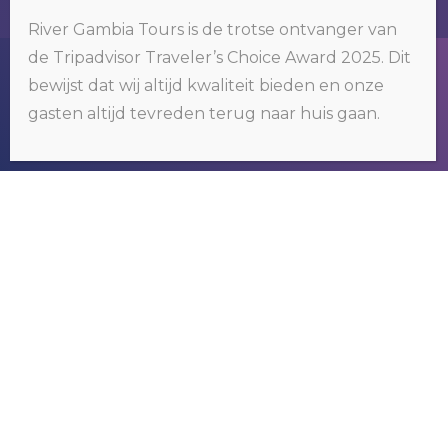
River Gambia Tours is de trotse ontvanger van
de Tripadvisor Traveler’s Choice Award 2025. Dit
Wij gebruiken cookies op onze website. Door op 'oké' te klikken of
bewijst dat wij altijd kwaliteit bieden en onze
door gebruik te blijven maken van deze website, gaat u hiermee
akkoord.
Klik hier voor meer informatie
.
gasten altijd tevreden terug naar huis gaan.
OKÉ
RIVER GAMBIA TOURS
Wij organiseren tours om het bekende
maar vooral ook het nog onbekende
Gambia te ontdekken.