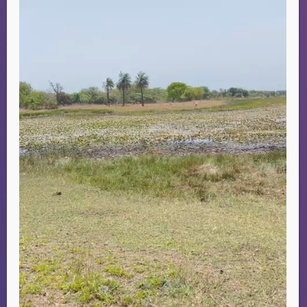
We booked 3
tours
with
River
Gambia
. The
tours
were really nice.
We saw a lot of
the country, the
people and the
culture. With
Aladin’s
experience and
enthousiasm gave
this an extra
dementia. Thank
you very much for
the good
experience!