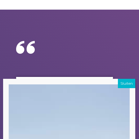
Videospeler
GOOD
EXPERIENCE
We had a lovely
time in
Gambia
.
Also due to Aladin.