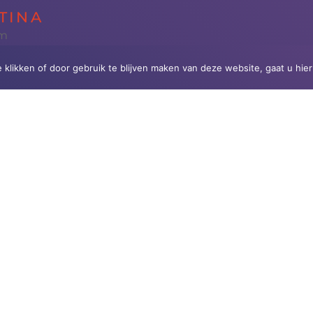
TINA
am
e klikken of door gebruik te blijven maken van deze website, gaat u hi