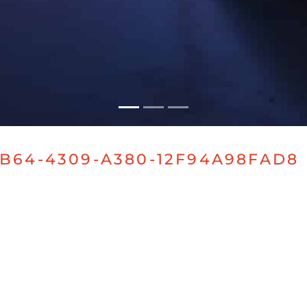
1B64-4309-A380-12F94A98FAD8