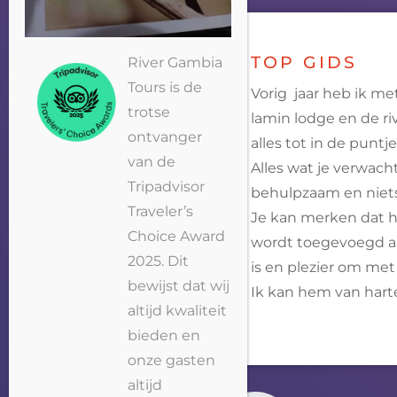
TOP GIDS
River Gambia
Tours is de
Vorig jaar heb ik me
trotse
lamin lodge en de r
ontvanger
alles tot in de puntj
van de
Alles wat je verwacht
Tripadvisor
behulpzaam en niets 
Traveler’s
Je kan merken dat hi
Choice Award
wordt toegevoegd aan
2025. Dit
is en plezier om met
bewijst dat wij
Ik kan hem van hart
altijd kwaliteit
bieden en
onze gasten
altijd