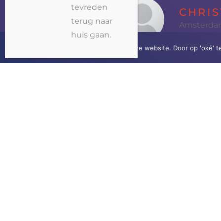
tevreden
CHRIS
terug naar
Amsterd
huis gaan.
Wij gebruiken cookies op onze website. Door op 'oké' t