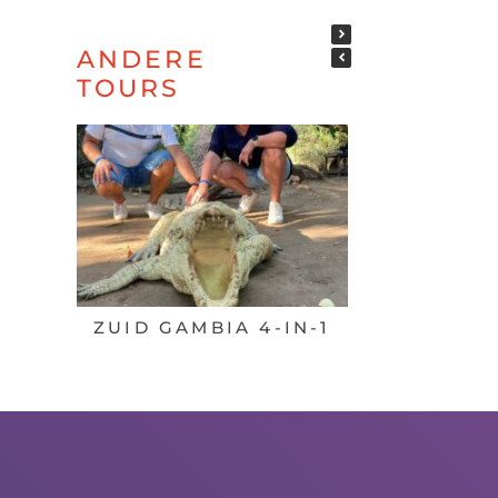
ANDERE
TOURS
ZUID GAMBIA 4-IN-1
DOND
PIZZAD
KAN