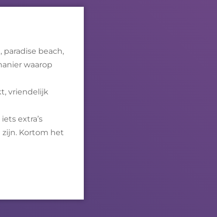
, paradise beach,
 manier waarop
, vriendelijk
iets extra’s
 zijn. Kortom het