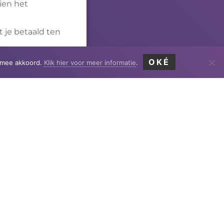
ien het
t je betaald ten
OKÉ
ermee akkoord.
Klik hier voor meer informatie
.