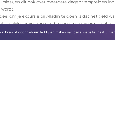
ursies), en dit ook over meerdere dagen verspreiden ind
 wordt.
el om je excursie bij Alladin te doen is dat het geld wa
atselijke bevolking i.p.v. bij een grote reisorganisatie.
e klikken of door gebruik te blijven maken van deze website, gaat u hi
EM MIERMANS