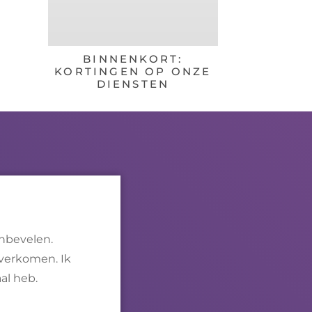
BINNENKORT:
CREEK / S
KORTINGEN OP ONZE
(HALVE/
DIENSTEN
anbevelen.
overkomen. Ik
al heb.