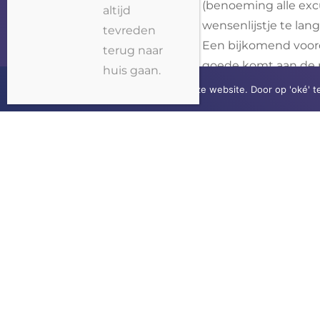
(benoeming alle exc
altijd
wensenlijstje te lang
tevreden
Een bijkomend voorde
terug naar
goede komt aan de pla
huis gaan.
Veel plezier!
Wij gebruiken cookies op onze website. Door op 'oké' t
Willem Miermans
Almere, Nederland
WILL
Almere