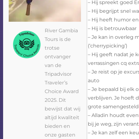
– Hij spreekt goed E
– Hij begrijpt snel w
– Hij heeft humor en
– Hij is betrouwbaar
River Gambia
– Je kan in overleg 
Tours is de
(‘cherrypicking’)
trotse
– Hij geeft nadat je
ontvanger
verrassingen cq ext
van de
– Je reist op je exc
Tripadvisor
auto
Traveler’s
– Je bepaald bij elk 
Choice Award
verblijven. Je hoeft 
2025. Dit
grote samengestelde
bewijst dat wij
– Alladin houdt even
altijd kwaliteit
bij je weg, zijn vera
bieden en
– Je kan zelf een ke
onze gasten