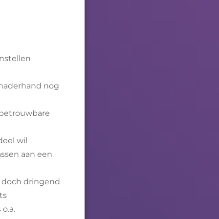
enstellen
r naderhand nog
n betrouwbare
deel wil
passen aan een
jk doch dringend
ts
o.a.