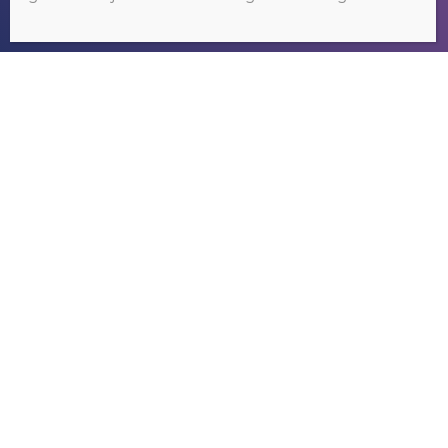
OKÉ
RIVER GAMBIA TOURS
Wij organiseren tours om het bekende
maar vooral ook het nog onbekende