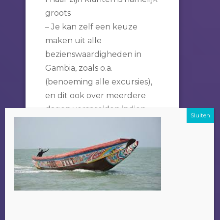
groots
– Je kan zelf een keuze
maken uit alle
bezienswaardigheden in
Gambia, zoals o.a.
(benoeming alle excursies),
en dit ook over meerdere
dagen verspreiden indien
het wensenlijstje te lang
wordt.
Een bijkomend voordeel om
je excursie bij Alladin te
doen is dat het geld wat je
betaald ten goede komt aan
de plaatselijke bevolking
i.p.v. bij een grote