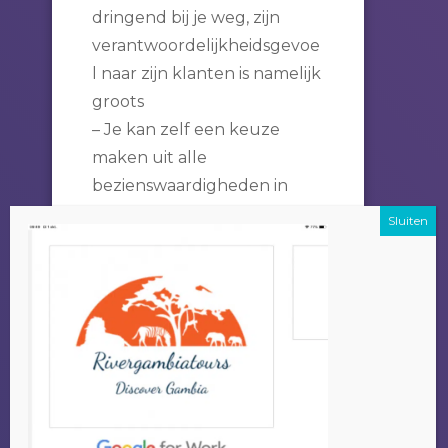
dringend bij je weg, zijn
verantwoordelijkheidsgevoe
l naar zijn klanten is namelijk
groots
– Je kan zelf een keuze
maken uit alle
bezienswaardigheden in
Gambia, zoals o.a.
(benoeming alle excursies),
en dit ook over meerdere
dagen verspreiden indien
het wensenlijstje te lang
wordt.
Een bijkomend voordeel om
je excursie bij Alladin te
doen is dat het geld wat je