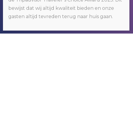
Wij gebruiken cookies op onze website. Door op 'oké' te klikken of
bewijst dat wij altijd kwaliteit bieden en onze
door gebruik te blijven maken van deze website, gaat u hiermee
akkoord.
Klik hier voor meer informatie
.
gasten altijd tevreden terug naar huis gaan.
OKÉ
RIVER GAMBIA TOURS