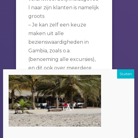
l naar zijn klanten is namelijk
groots
– Je kan zelf een keuze
maken uit alle
bezienswaardigheden in
Gambia, zoals o.a.
(benoeming alle excursies),
en dit ook over meerdere
dagen verspreiden indien
het wensenlijstje te lang
wordt.
Een bijkomend voordeel om
je excursie bij Alladin te
doen is dat het geld wat je
betaald ten goede komt aan
de plaatselijke bevolking