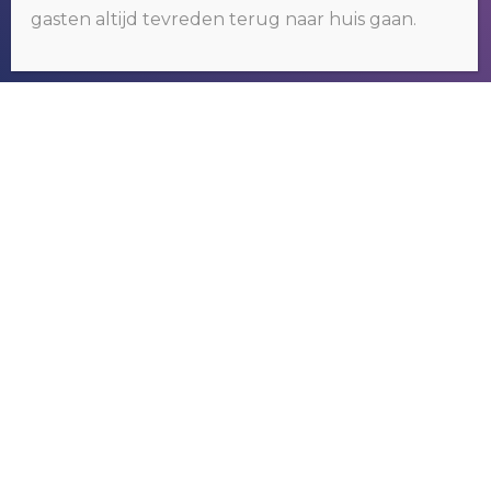
akkoord.
Klik hier voor meer informatie
.
gasten altijd tevreden terug naar huis gaan.
OKÉ
RIVER GAMBIA TOURS
Wij organiseren tours om het bekende
maar vooral ook het nog onbekende