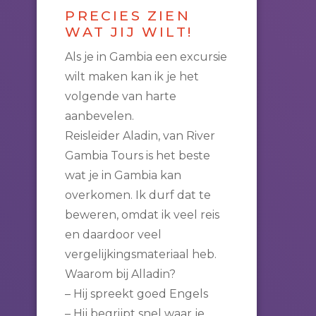
PRECIES ZIEN
WAT JIJ WILT!
Als je in Gambia een excursie
wilt maken kan ik je het
volgende van harte
aanbevelen.
Reisleider Aladin, van River
Gambia Tours is het beste
wat je in Gambia kan
overkomen. Ik durf dat te
beweren, omdat ik veel reis
en daardoor veel
vergelijkingsmateriaal heb.
Waarom bij Alladin?
– Hij spreekt goed Engels
– Hij begrijpt snel waar je