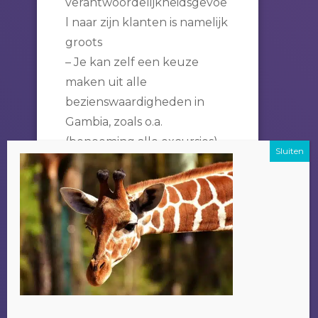
verantwoordelijkheidsgevoe
l naar zijn klanten is namelijk
groots
– Je kan zelf een keuze
maken uit alle
bezienswaardigheden in
Gambia, zoals o.a.
(benoeming alle excursies),
en dit ook over meerdere
dagen verspreiden indien
het wensenlijstje te lang
wordt.
Een bijkomend voordeel om
je excursie bij Alladin te
doen is dat het geld wat je
betaald ten goede komt aan