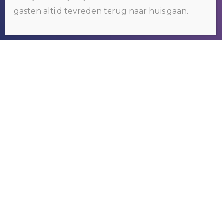
akkoord.
Klik hier voor meer informatie
.
gasten altijd tevreden terug naar huis gaan.
OKÉ
RIVER GAMBIA TOURS
Wij organiseren tours om het bekende