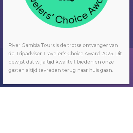
River Gambia Tours is de trotse ontvanger van
de Tripadvisor Traveler’s Choice Award 2025. Dit
Wij gebruiken cookies op onze website. Door op 'oké' te klikken of
door gebruik te blijven maken van deze website, gaat u hiermee
bewijst dat wij altijd kwaliteit bieden en onze
akkoord.
Klik hier voor meer informatie
.
gasten altijd tevreden terug naar huis gaan.
RIVER GAMBIA TOURS
OKÉ
Wij organiseren tours om het bekende
maar vooral ook het nog onbekende
Gambia te ontdekken.