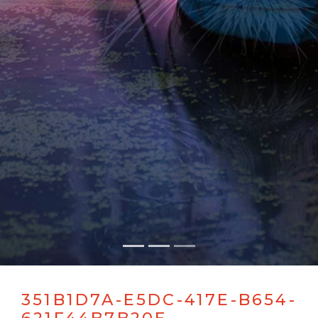
351B1D7A-E5DC-417E-B654-
621F44B7B20E