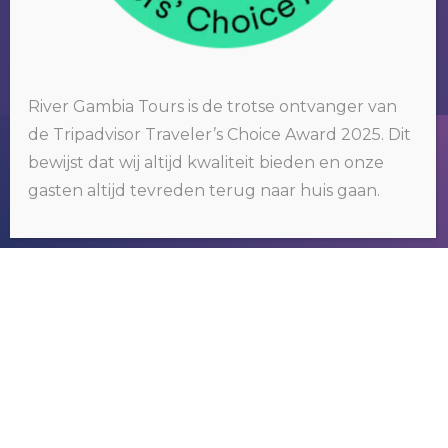
River Gambia Tours is de trotse ontvanger van
de Tripadvisor Traveler’s Choice Award 2025. Dit
Wij gebruiken cookies op onze website. Door op 'oké' te klikken of
bewijst dat wij altijd kwaliteit bieden en onze
door gebruik te blijven maken van deze website, gaat u hiermee
akkoord.
Klik hier voor meer informatie
.
RIVER GAMBIA TOURS
gasten altijd tevreden terug naar huis gaan.
OKÉ
Wij organiseren tours om het bekende
maar vooral ook het nog onbekende
Gambia te ontdekken.
NEEM CONTACT MET