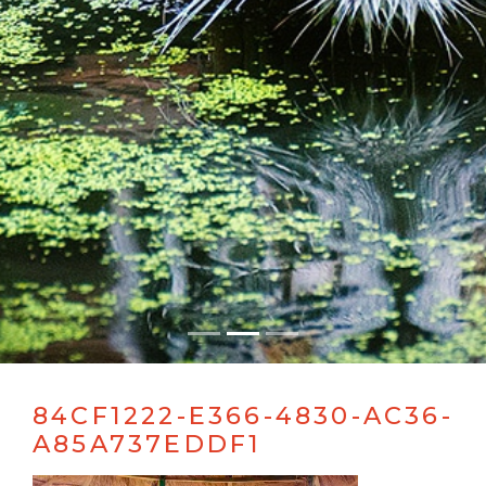
84CF1222-E366-4830-AC36-
A85A737EDDF1