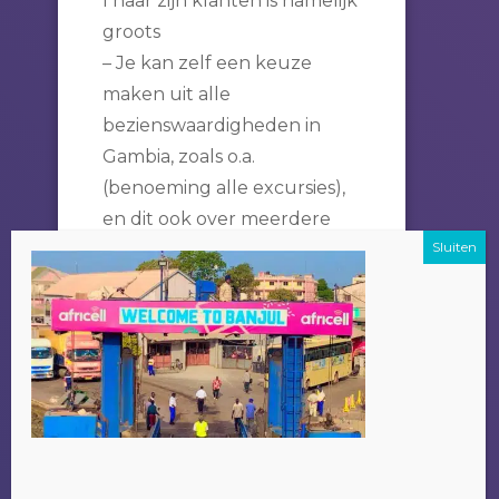
l naar zijn klanten is namelijk
groots
– Je kan zelf een keuze
maken uit alle
bezienswaardigheden in
Gambia, zoals o.a.
(benoeming alle excursies),
en dit ook over meerdere
dagen verspreiden indien
het wensenlijstje te lang
wordt.
Een bijkomend voordeel om
je excursie bij Alladin te
doen is dat het geld wat je
betaald ten goede komt aan
de plaatselijke bevolking