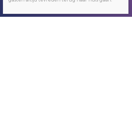
OKÉ
RIVER GAMBIA TOURS
Wij organiseren tours om het bekende
maar vooral ook het nog onbekende