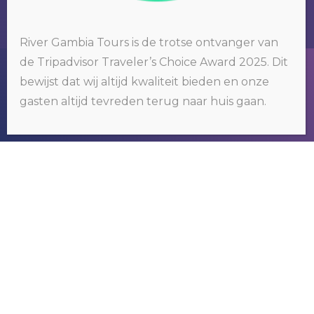
River Gambia Tours is de trotse ontvanger van
de Tripadvisor Traveler’s Choice Award 2025. Dit
Wij gebruiken cookies op onze website. Door op 'oké' te klikken of
bewijst dat wij altijd kwaliteit bieden en onze
door gebruik te blijven maken van deze website, gaat u hiermee
RIVER GAMBIA TOURS
akkoord.
Klik hier voor meer informatie
.
gasten altijd tevreden terug naar huis gaan.
OKÉ
Wij organiseren tours om het bekende
maar vooral ook het nog onbekende
Gambia te ontdekken.
NEEM CONTACT MET
ONS OP
N