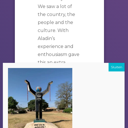
We saw a lot of
the country, the
people and the
culture. With
Aladin’s
experience and
enthousiasm gave
this an extra
dementia. Thank
you very much for
the good
experience!