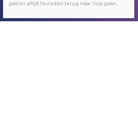
akkoord.
Klik hier voor meer informatie
.
gasten altijd tevreden terug naar huis gaan.
OKÉ
RIVER GAMBIA TOURS
Wij organiseren tours om het bekende
maar vooral ook het nog onbekende
Gambia te ontdekken.