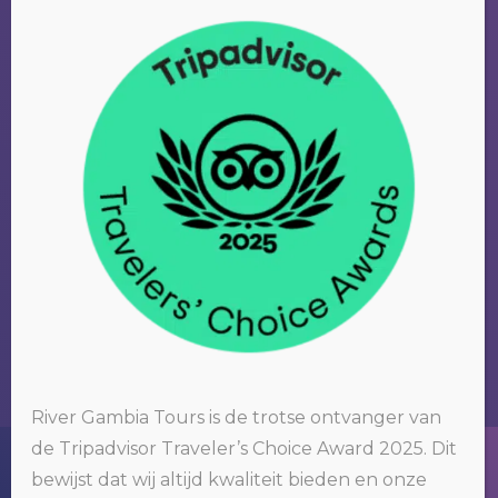
FAMILIE VAN
DUIJVENBODE
River Gambia Tours is de trotse ontvanger van
de Tripadvisor Traveler’s Choice Award 2025. Dit
Wij gebruiken cookies op onze website. Door op 'oké' te klikken of
bewijst dat wij altijd kwaliteit bieden en onze
door gebruik te blijven maken van deze website, gaat u hiermee