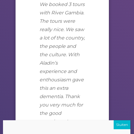
We booked 3
tours
with
River
Gambia
.
The
tours
were
really nice. We saw
a lot of the country,
the people and
the culture. With
Aladin’s
experience and
enthousiasm gave
this an extra
dementia. Thank
you very much for
the good
experience!