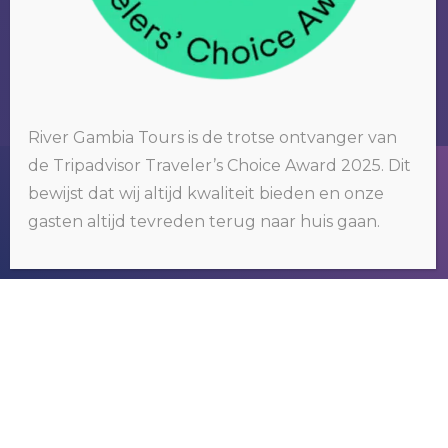
River Gambia Tours is de trotse ontvanger van
de Tripadvisor Traveler’s Choice Award 2025. Dit
Wij gebruiken cookies op onze website. Door op 'oké' te klikken of
bewijst dat wij altijd kwaliteit bieden en onze
door gebruik te blijven maken van deze website, gaat u hiermee
akkoord.
Klik hier voor meer informatie
.
gasten altijd tevreden terug naar huis gaan.
RIVER GAMBIA TOURS
OKÉ
Wij organiseren tours om het bekende
maar vooral ook het nog onbekende
Gambia te ontdekken.