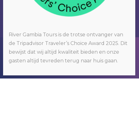
River Gambia Tours is de trotse ontvanger van
de Tripadvisor Traveler’s Choice Award 2025. Dit
Wij gebruiken cookies op onze website. Door op 'oké' te klikken of
bewijst dat wij altijd kwaliteit bieden en onze
door gebruik te blijven maken van deze website, gaat u hiermee
akkoord.
Klik hier voor meer informatie
.
gasten altijd tevreden terug naar huis gaan.
RIVER GAMBIA TOURS
OKÉ
Wij organiseren tours om het bekende
maar vooral ook het nog onbekende
Gambia te ontdekken.
NEEM CONTACT MET