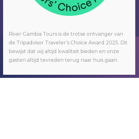
RIVER GAMBIA TOURS
River Gambia Tours is de trotse ontvanger van
Wij organiseren tours om het bekende
de Tripadvisor Traveler’s Choice Award 2025. Dit
maar vooral ook het nog onbekende
Wij gebruiken cookies op onze website. Door op 'oké' te klikken of
bewijst dat wij altijd kwaliteit bieden en onze
door gebruik te blijven maken van deze website, gaat u hiermee
Gambia te ontdekken.
akkoord.
Klik hier voor meer informatie
.
gasten altijd tevreden terug naar huis gaan.
OKÉ
NEEM CONTACT MET
ONS OP
N
Voorn
a
a
m