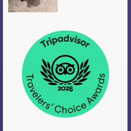
reisorganisatie.
Veel plezier!
Willem Miermans
Almere, Nederland
WILLEM
MIERMANS
Almere