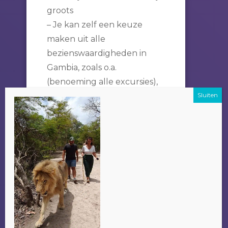
groots
– Je kan zelf een keuze
maken uit alle
bezienswaardigheden in
Gambia, zoals o.a.
(benoeming alle excursies),
en dit ook over meerdere
dagen verspreiden indien
het wensenlijstje te lang
wordt.
Een bijkomend voordeel om
je excursie bij Alladin te
doen is dat het geld wat je
betaald ten goede komt aan
de plaatselijke bevolking
i.p.v. bij een grote