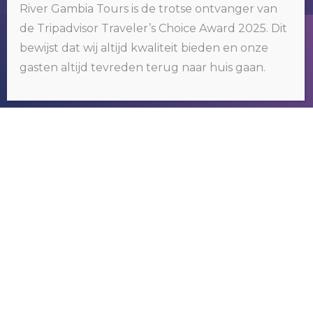
River Gambia Tours is de trotse ontvanger van
de Tripadvisor Traveler’s Choice Award 2025. Dit
Wij gebruiken cookies op onze website. Door op 'oké' te klikken of
bewijst dat wij altijd kwaliteit bieden en onze
door gebruik te blijven maken van deze website, gaat u hiermee
akkoord.
Klik hier voor meer informatie
.
gasten altijd tevreden terug naar huis gaan.
OKÉ
RIVER GAMBIA TOURS
Wij organiseren tours om het bekende
maar vooral ook het nog onbekende
Gambia te ontdekken.