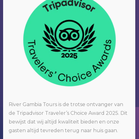
RIVER GAMBIA TOURS
Wij organiseren tours om het bekende
maar vooral ook het nog onbekende
Gambia te ontdekken.
River Gambia Tours is de trotse ontvanger van
de Tripadvisor Traveler’s Choice Award 2025. Dit
Wij gebruiken cookies op onze website. Door op 'oké' te klikken of
bewijst dat wij altijd kwaliteit bieden en onze
door gebruik te blijven maken van deze website, gaat u hiermee
akkoord.
Klik hier voor meer informatie
.
gasten altijd tevreden terug naar huis gaan.
OKÉ