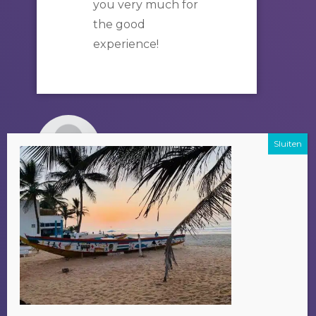
you very much for
the good
experience!
FAMILIE VAN
DUIJVENBODE