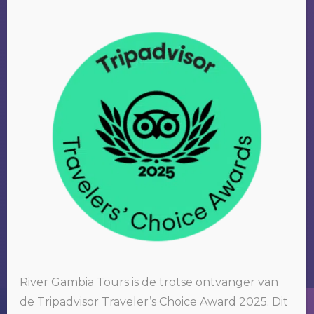
RIVER GAMBIA TOURS
Wij organiseren tours om het bekende
maar vooral ook het nog onbekende
River Gambia Tours is de trotse ontvanger van
Gambia te ontdekken.
de Tripadvisor Traveler’s Choice Award 2025. Dit
Wij gebruiken cookies op onze website. Door op 'oké' te klikken of