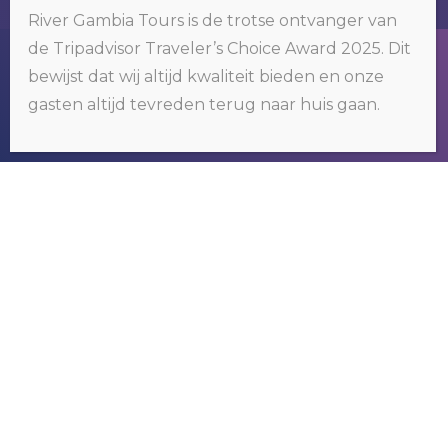
River Gambia Tours is de trotse ontvanger van
de Tripadvisor Traveler’s Choice Award 2025. Dit
Wij gebruiken cookies op onze website. Door op 'oké' te klikken of
bewijst dat wij altijd kwaliteit bieden en onze
door gebruik te blijven maken van deze website, gaat u hiermee
akkoord.
Klik hier voor meer informatie
.
gasten altijd tevreden terug naar huis gaan.
OKÉ