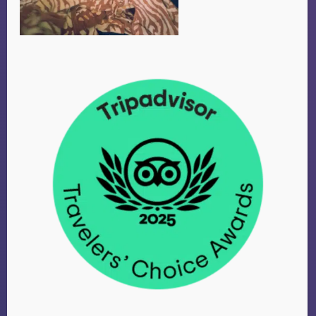
je excursie bij Alladin te
doen is dat het geld wat je
betaald ten goede komt aan
de plaatselijke bevolking
i.p.v. bij een grote
reisorganisatie.
Veel plezier!
Willem Miermans
Almere, Nederland
WILLEM
MIERMANS
Almere