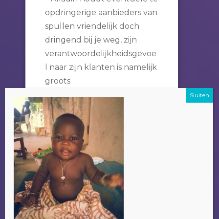
opdringerige aanbieders van
spullen vriendelijk doch
dringend bij je weg, zijn
verantwoordelijkheidsgevoe
l naar zijn klanten is namelijk
groots
– Je kan zelf een keuze
maken uit alle
bezienswaardigheden in
Gambia, zoals o.a.
(benoeming alle excursies),
en dit ook over meerdere
dagen verspreiden indien
het wensenlijstje te lang
wordt.
Een bijkomend voordeel om