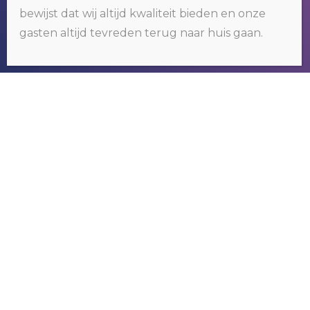
door gebruik te blijven maken van deze website, gaat u hiermee
bewijst dat wij altijd kwaliteit bieden en onze
akkoord.
Klik hier voor meer informatie
.
gasten altijd tevreden terug naar huis gaan.
OKÉ
RIVER GAMBIA TOURS