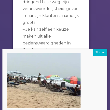
dringend bij je weg, zijn
verantwoordelijkheidsgevoe
l naar zijn klanten is namelijk
groots
– Je kan zelf een keuze
maken uit alle
bezienswaardigheden in
Gambia, zoals o.a.
(benoeming alle excursies),
en dit ook over meerdere
dagen verspreiden indien
het wensenlijstje te lang
wordt.
Een bijkomend voordeel om
je excursie bij Alladin te
doen is dat het geld wat je