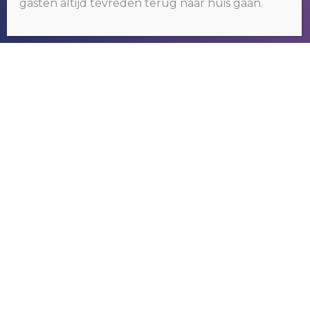
gasten altijd tevreden terug naar huis gaan.
OKÉ
RIVER GAMBIA TOURS
Wij organiseren tours om het bekende
maar vooral ook het nog onbekende