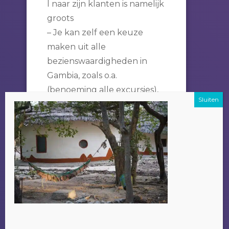
l naar zijn klanten is namelijk
groots
– Je kan zelf een keuze
maken uit alle
bezienswaardigheden in
Gambia, zoals o.a.
(benoeming alle excursies),
en dit ook over meerdere
dagen verspreiden indien
het wensenlijstje te lang
wordt.
Een bijkomend voordeel om
je excursie bij Alladin te
doen is dat het geld wat je
betaald ten goede komt aan
de plaatselijke bevolking