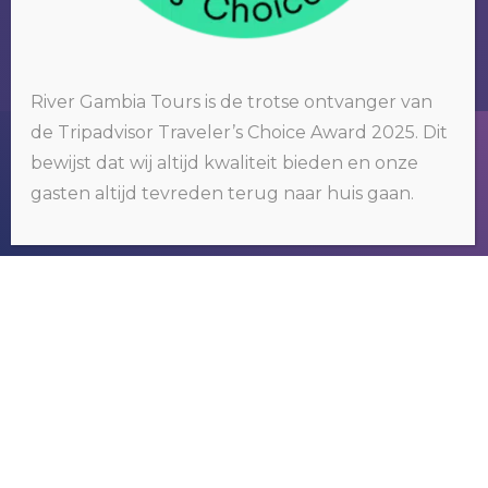
River Gambia Tours is de trotse ontvanger van
de Tripadvisor Traveler’s Choice Award 2025. Dit
Wij gebruiken cookies op onze website. Door op 'oké' te klikken of
bewijst dat wij altijd kwaliteit bieden en onze
door gebruik te blijven maken van deze website, gaat u hiermee
akkoord.
Klik hier voor meer informatie
.
RIVER GAMBIA TOURS
gasten altijd tevreden terug naar huis gaan.
OKÉ
Wij organiseren tours om het bekende
maar vooral ook het nog onbekende
Gambia te ontdekken.
NEEM CONTACT MET