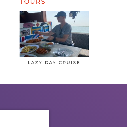
TOURS
LAZY DAY CRUISE
BINNE
KORTINGE
DIE