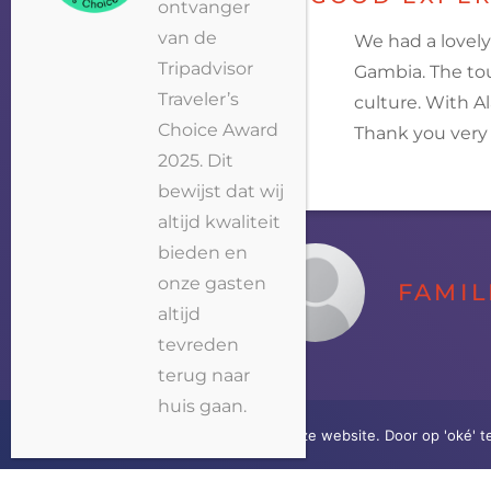
ontvanger
van de
We had a lovely
Tripadvisor
Gambia
. The
to
Traveler’s
culture. With A
Choice Award
Thank you very
2025. Dit
bewijst dat wij
altijd kwaliteit
bieden en
onze gasten
FAMIL
altijd
tevreden
terug naar
huis gaan.
Wij gebruiken cookies op onze website. Door op 'oké' t