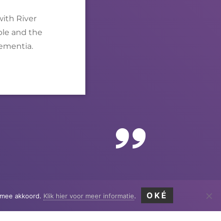
ith
River
ple and the
dementia.
OKÉ
ermee akkoord.
Klik hier voor meer informatie
.