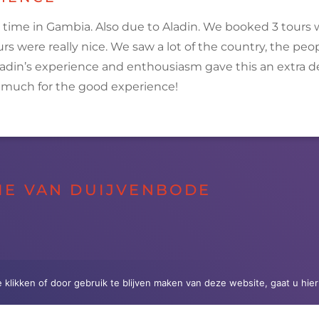
 time in
Gambia
. Also due to Aladin. We booked 3
tours
w
urs
were really nice. We saw a lot of the country, the peo
ladin’s experience and enthousiasm gave this an extra 
 much for the good experience!
IE VAN DUIJVENBODE
e klikken of door gebruik te blijven maken van deze website, gaat u hi