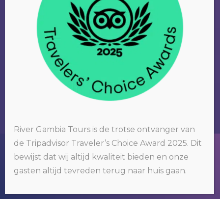
River Gambia Tours is de trotse ontvanger van
de Tripadvisor Traveler’s Choice Award 2025. Dit
Wij gebruiken cookies op onze website. Door op 'oké' te klikken of
bewijst dat wij altijd kwaliteit bieden en onze
door gebruik te blijven maken van deze website, gaat u hiermee
akkoord.
Klik hier voor meer informatie
.
gasten altijd tevreden terug naar huis gaan.
OKÉ
RIVER GAMBIA TOURS
Wij organiseren tours om het bekende