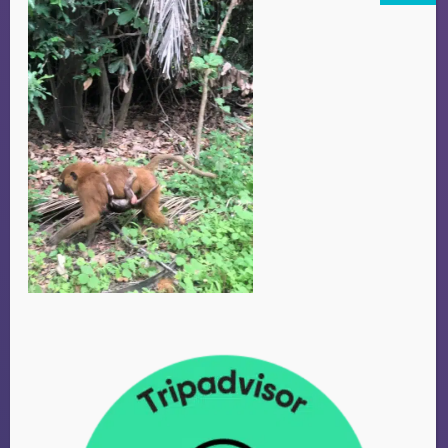
wat je wensen zijn. Kortom
het is en plezier om met
hem op tour te gaan.
Ik kan hem van harte
aanbevelen.
CHRISTINA
Amsterdam