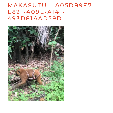
MAKASUTU – A05DB9E7-
E821-409E-A141-
493D81AAD59D