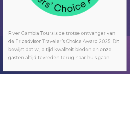
River Gambia Tours is de trotse ontvanger van
de Tripadvisor Traveler’s Choice Award 2025. Dit
Wij gebruiken cookies op onze website. Door op 'oké' te klikken of
bewijst dat wij altijd kwaliteit bieden en onze
door gebruik te blijven maken van deze website, gaat u hiermee
akkoord.
Klik hier voor meer informatie
.
gasten altijd tevreden terug naar huis gaan.
RIVER GAMBIA TOURS
OKÉ
Wij organiseren tours om het bekende
maar vooral ook het nog onbekende
Gambia te ontdekken.