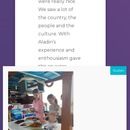
were really nice.
We saw a lot of
the country, the
people and the
culture. With
Aladin’s
experience and
enthousiasm gave
this an extra
dementia. Thank
you very much for
the good
experience!