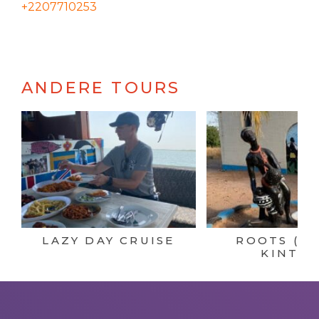
+2207710253
ANDERE TOURS
LAZY DAY CRUISE
ROOTS (K
KINTEH