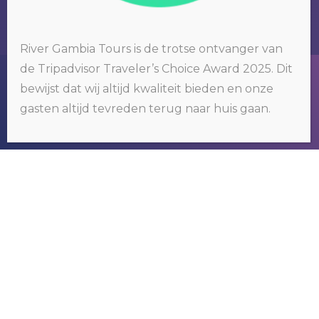
River Gambia Tours is de trotse ontvanger van
de Tripadvisor Traveler’s Choice Award 2025. Dit
Wij gebruiken cookies op onze website. Door op 'oké' te klikken of
bewijst dat wij altijd kwaliteit bieden en onze
door gebruik te blijven maken van deze website, gaat u hiermee
RIVER GAMBIA TOURS
akkoord.
Klik hier voor meer informatie
.
gasten altijd tevreden terug naar huis gaan.
OKÉ
Wij organiseren tours om het bekende
maar vooral ook het nog onbekende
Gambia te ontdekken.
NEEM CONTACT MET
ONS OP