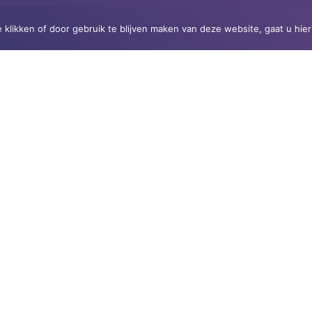
e klikken of door gebruik te blijven maken van deze website, gaat u hi
NEEM CONTACT MET ONS O
N
Voorn
a