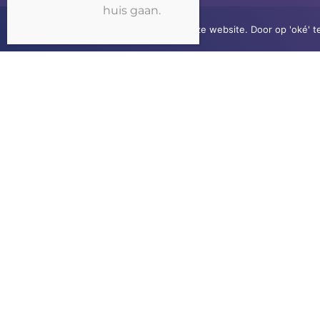
huis gaan.
Wij gebruiken cookies op onze website. Door op 'oké' t
RIVER GAMBIA TOURS
Wij organiseren tours om het bekende