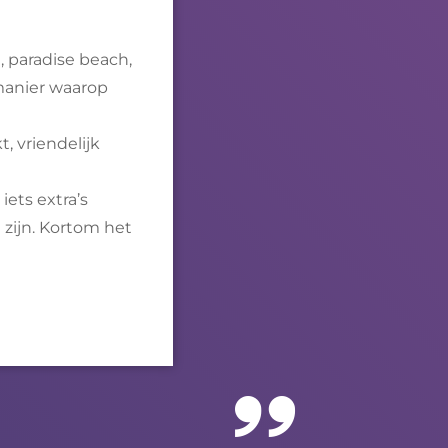
, paradise beach,
 manier waarop
, vriendelijk
iets extra’s
 zijn. Kortom het