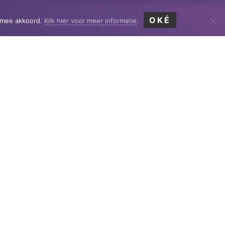
OKÉ
ermee akkoord.
Klik hier voor meer informatie
.
P
aam
Achternaam