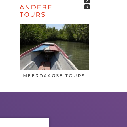
ANDERE
TOURS
MEERDAAGSE TOURS
BIR