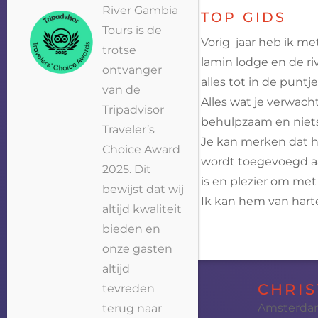
River Gambia
TOP GIDS
Tours is de
Vorig jaar heb ik me
trotse
lamin lodge en de r
ontvanger
alles tot in de puntj
van de
Alles wat je verwacht
Tripadvisor
behulpzaam en niets 
Traveler’s
Je kan merken dat hi
Choice Award
wordt toegevoegd aan
2025. Dit
is en plezier om met
bewijst dat wij
Ik kan hem van hart
altijd kwaliteit
bieden en
onze gasten
altijd
CHRIS
tevreden
Amsterd
terug naar