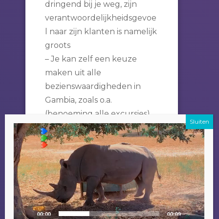
dringend bij je weg, zijn
verantwoordelijkheidsgevoe
l naar zijn klanten is namelijk
groots
– Je kan zelf een keuze
maken uit alle
bezienswaardigheden in
Gambia, zoals o.a.
(benoeming alle excursies),
Videospeler
en dit ook over meerdere
dagen verspreiden indien
het wensenlijstje te lang
wordt.
Een bijkomend voordeel om
je excursie bij Alladin te
doen is dat het geld wat je
00:00
00:09