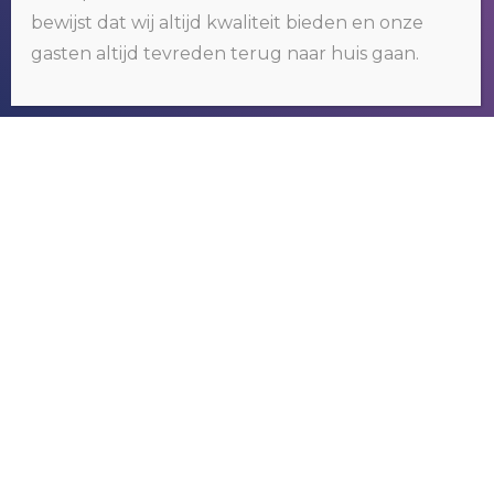
bewijst dat wij altijd kwaliteit bieden en onze
door gebruik te blijven maken van deze website, gaat u hiermee
akkoord.
Klik hier voor meer informatie
.
gasten altijd tevreden terug naar huis gaan.
OKÉ
RIVER GAMBIA TOURS