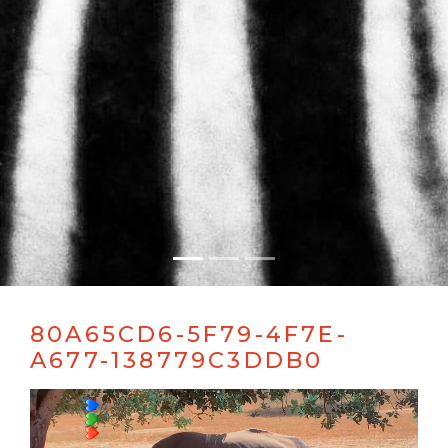
80A65CD6-5F79-4F7E-
A677-138779C3DDB0
Videospeler