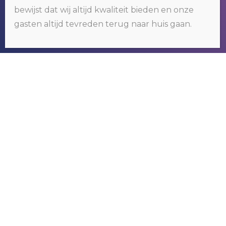
bewijst dat wij altijd kwaliteit bieden en onze
door gebruik te blijven maken van deze website, gaat u hiermee
akkoord.
Klik hier voor meer informatie
.
gasten altijd tevreden terug naar huis gaan.
OKÉ
RIVER GAMBIA TOURS