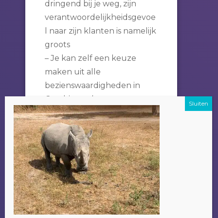
dringend bij je weg, zijn
verantwoordelijkheidsgevoe
l naar zijn klanten is namelijk
groots
– Je kan zelf een keuze
maken uit alle
bezienswaardigheden in
Gambia, zoals o.a.
(benoeming alle excursies),
en dit ook over meerdere
dagen verspreiden indien
het wensenlijstje te lang
wordt.
Een bijkomend voordeel om
je excursie bij Alladin te
doen is dat het geld wat je