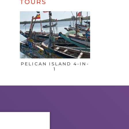
TOURS
PELICAN ISLAND 4-IN-
BINNE
1
KORTINGE
DIE