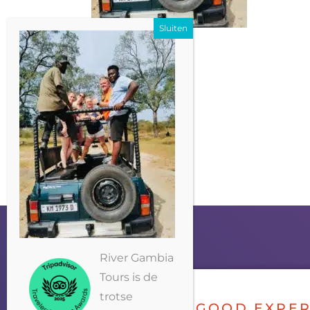
River Gambia
Tours is de
trotse
GOOD EXPER