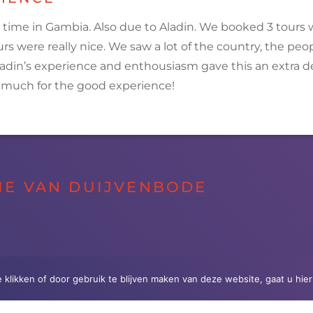
 time in
Gambia
. Also due to Aladin. We booked 3
tours
w
urs
were really nice. We saw a lot of the country, the peo
ladin’s experience and enthousiasm gave this an extra 
 much for the good experience!
IE VAN DUIJVENBODE
e klikken of door gebruik te blijven maken van deze website, gaat u hi