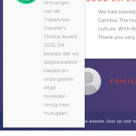
ontvanger
van de
We had a lovely
Tripadvisor
Gambia
. The
to
Traveler’s
culture. With A
Choice Award
Thank you very
2025. Dit
bewijst dat wij
altijd kwaliteit
bieden en
onze gasten
FAMIL
altijd
tevreden
terug naar
huis gaan.
Wij gebruiken cookies op onze website. Door op 'oké' t