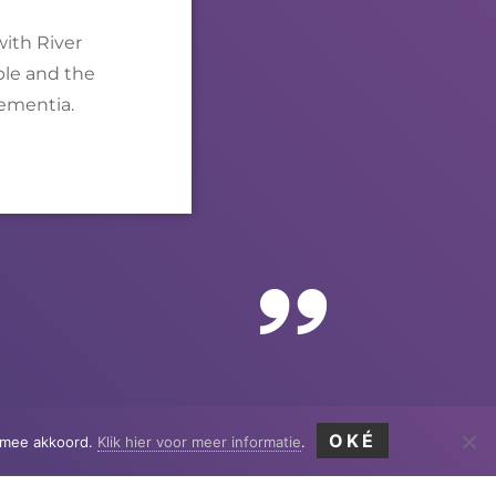
ith
River
ple and the
dementia.
OKÉ
ermee akkoord.
Klik hier voor meer informatie
.