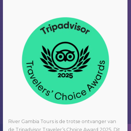
River Gambia Tours is de trotse ontvanger van
de Tripadvisor Traveler’s Choice Award 2025. Dit