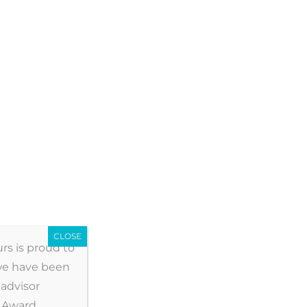
LEUKE SOUTH GAMBIA TOUR
 waren minder, waarop bekwaam door onze chauffeur S
dillentuin, een interessant maar wat donker museum o
rustig en daar lekker geluncht. Daarna in Tanji naar d
CLOSE
rs is proud to
f pictures and memories with Ousman and Dipson. We had
we have been
uys made it unforgettable 😉👍. You can be proud of th
advisor
iling coast of
Show more
e Award,