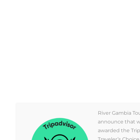
Werner Erents
AFWISSELENDE EN ERG 
14 November 2024
Afstanden vielen mee, maar de wegen
afwisselende dag met een mooie kroko
indrukwekkend. Paradise Beach was erg 
Werner Erents
WONDERFUL HOLIDAY
26 September 2024
River Gambia Tou
Dear Aladin, we shared already a lot o
announce that 
and Gambia River tours with the two g
awarded the Trip
from the people, the country and the sm
Traveler’s Choic